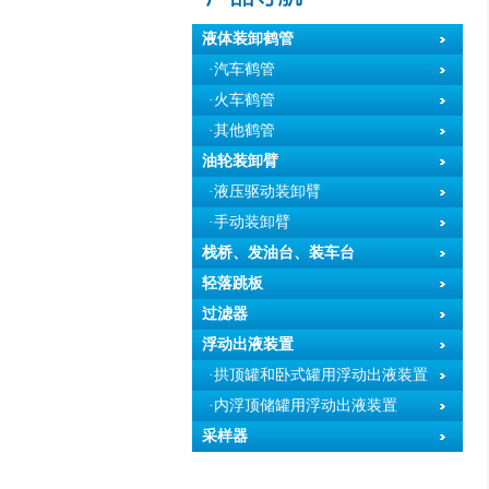
液体装卸鹤管
·汽车鹤管
·火车鹤管
·其他鹤管
油轮装卸臂
·液压驱动装卸臂
·手动装卸臂
栈桥、发油台、装车台
轻落跳板
过滤器
浮动出液装置
·拱顶罐和卧式罐用浮动出液装置
·内浮顶储罐用浮动出液装置
采样器